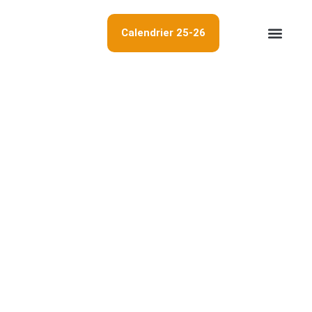
Calendrier 25-26
Championnat LBF
Résultats tournois
Membres et cercles
Ligue des Cercles de
Bridge de la
Communauté
Française