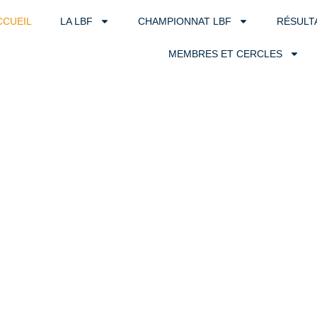
CCUEIL
LA LBF
CHAMPIONNAT LBF
RÉSULT
MEMBRES ET CERCLES
les de Bridge 
rançaise