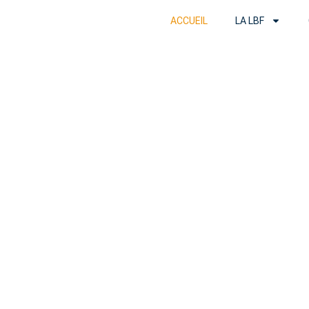
ACCUEIL
LA LBF
Ligue des Cerc
Communauté F