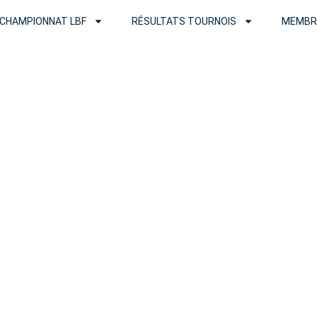
CHAMPIONNAT LBF
RÉSULTATS TOURNOIS
MEMBR
les de Bridge 
rançaise