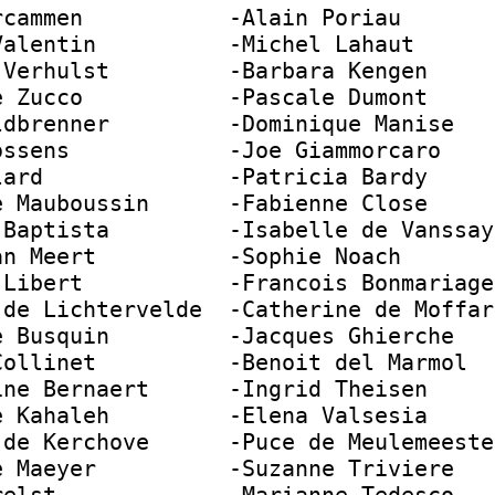
rcammen           -Alain Poriau       
Valentin          -Michel Lahaut      
 Verhulst         -Barbara Kengen     
e Zucco           -Pascale Dumont     
ldbrenner         -Dominique Manise   
ossens            -Joe Giammorcaro    
lard              -Patricia Bardy     
e Mauboussin      -Fabienne Close     
 Baptista         -Isabelle de Vanssay
an Meert          -Sophie Noach       
 Libert           -Francois Bonmariage
 de Lichtervelde  -Catherine de Moffar
e Busquin         -Jacques Ghierche   
Collinet          -Benoit del Marmol  
ine Bernaert      -Ingrid Theisen     
e Kahaleh         -Elena Valsesia     
 de Kerchove      -Puce de Meulemeeste
e Maeyer          -Suzanne Triviere   