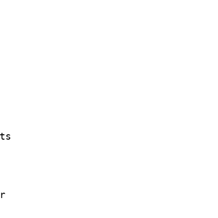
      
      
      
      
      
      
      
      
      
      
      
ts    
      
      
      
      
r     
      