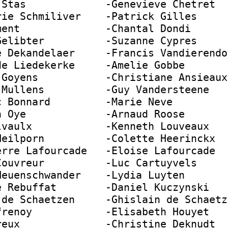
 Stas             -Genevieve Chetret  
rie Schmiliver    -Patrick Gilles     
ment              -Chantal Dondi      
Gelibter          -Suzanne Cypres     
e Dekandelaer     -Francis Vandierendo
de Liedekerke     -Amelie Gobbe       
 Goyens           -Christiane Ansieaux
 Mullens          -Guy Vandersteene   
c Bonnard         -Marie Neve         
n Oye             -Arnaud Roose       
lvaulx            -Kenneth Louveaux   
Heilporn          -Colette Heerinckx  
erre Lafourcade   -Eloise Lafourcade  
Couvreur          -Luc Cartuyvels     
Neuenschwander    -Lydia Luyten       
e Rebuffat        -Daniel Kuczynski   
 de Schaetzen     -Ghislain de Schaetz
frenoy            -Elisabeth Houyet   
reux              -Christine Deknudt  