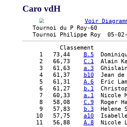
Caro vdH
Voir Diagram
   Tournoi du P Roy-60

   Tournoi Philippe Roy  05-02
Classement
  1
   73,44    
B.5
  Dominiq
  2
   66,73    
C.1
  Alain K
  3
   61,63    
a.3
  Ghislai
  4
   61,37    
b10
  Jean de
  5
   61,31    
A.6
  Eric La
  6
   61,27    
b.1
  Christo
  7
   60,33    
a.1
  Nicole 
  8
   58,08    
C.9
  Roger H
  9
   57,83    
b.3
  Helene 
 10
   57,75    
a10
  Isabell
 11
   56,88    
A.8
  Nicole 