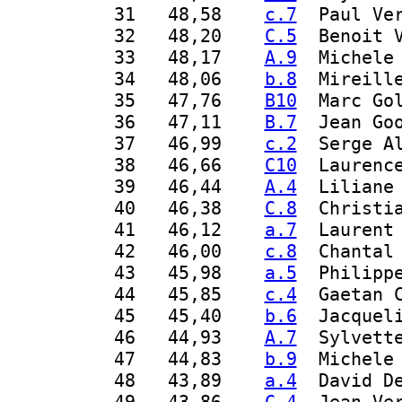
 31
   48,58    
c.7
  Paul Ve
 32
   48,20    
C.5
  Benoit 
 33
   48,17    
A.9
  Michele
 34
   48,06    
b.8
  Mireill
 35
   47,76    
B10
  Marc Go
 36
   47,11    
B.7
  Jean Go
 37
   46,99    
c.2
  Serge A
 38
   46,66    
C10
  Laurenc
 39
   46,44    
A.4
  Liliane
 40
   46,38    
C.8
  Christi
 41
   46,12    
a.7
  Laurent
 42
   46,00    
c.8
  Chantal
 43
   45,98    
a.5
  Philipp
 44
   45,85    
c.4
  Gaetan 
 45
   45,40    
b.6
  Jacquel
 46
   44,93    
A.7
  Sylvett
 47
   44,83    
b.9
  Michele
 48
   43,89    
a.4
  David D