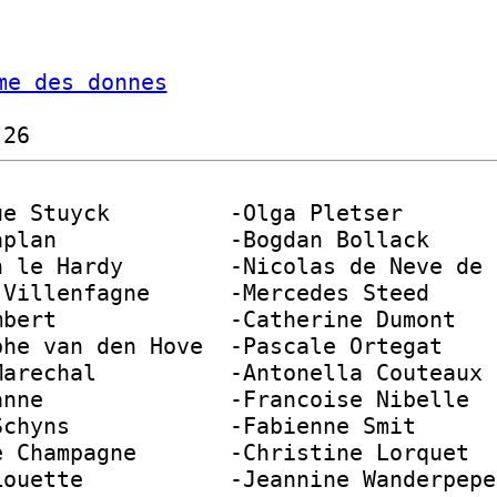
me des donnes
-26 
ue Stuyck         -Olga Pletser       
aplan             -Bogdan Bollack     
n le Hardy        -Nicolas de Neve de 
 Villenfagne      -Mercedes Steed     
mbert             -Catherine Dumont   
phe van den Hove  -Pascale Ortegat    
Marechal          -Antonella Couteaux 
anne              -Francoise Nibelle  
Schyns            -Fabienne Smit      
e Champagne       -Christine Lorquet  
Louette           -Jeannine Wanderpepe