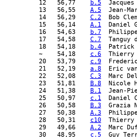
 12
   56,77    
b.5
  Jacques
 13
   56,55    
A.5
  Jean-Ma
 14
   56,29    
C.2
  Bob Cle
 15
   56,14    
A.1
  Daniel 
 16
   54,63    
b.7
  Philipp
 17
   54,58    
C.7
  Tanguy 
 18
   54,18    
b.4
  Patrick
 ~ 
   54,18    
c.6
  Thierry
 20
   53,79    
c.9
  Frederi
 21
   52,19    
a.8
  Eric va
 22
   52,08    
C.3
  Marc De
 23
   51,81    
B.8
  Nicole 
 24
   51,38    
B.1
  Jean-Pi
 25
   50,97    
c.1
  Daniel 
 26
   50,58    
B.3
  Grazia 
 27
   50,38    
A.3
  Philipp
 28
   50,31    
c10
  Thierry
 29
   49,66    
A.2
  Marc Du
 30
   48,95    
c.5
  Guy Ter