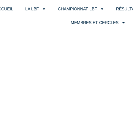
CCUEIL
LA LBF
CHAMPIONNAT LBF
RÉSULT
MEMBRES ET CERCLES
ruxelles et Br