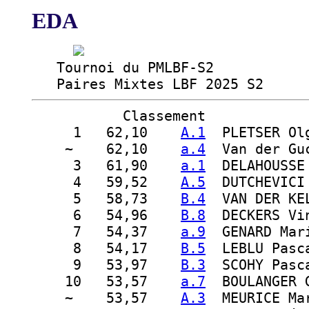
EDA
   Tournoi du PMLBF-S2

   Paires Mixtes LBF 2025 S2 
Classement
  1
   62,10    
A.1
  PLETSER Ol
 ~ 
   62,10    
a.4
  Van der Gu
  3
   61,90    
a.1
  DELAHOUSSE
  4
   59,52    
A.5
  DUTCHEVICI
  5
   58,73    
B.4
  VAN DER KE
  6
   54,96    
B.8
  DECKERS Vi
  7
   54,37    
a.9
  GENARD Mar
  8
   54,17    
B.5
  LEBLU Pasc
  9
   53,97    
B.3
  SCOHY Pasc
 10
   53,57    
a.7
  BOULANGER 
 ~ 
   53,57    
A.3
  MEURICE Ma