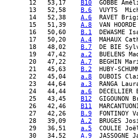
 12
   53,17    
B10
  GOBBE Amél
 13
   52,58    
B.6
  VUYTS  Mic
 14
   52,38    
A.6
  RAVET Brig
 15
   51,39    
A.8
  VAN HOORDE
 16
   50,60    
B.1
  DEWASME Is
 17
   50,20    
A.4
  MAHAUX Cat
 18
   48,02    
B.7
  DE BIE Syl
 19
   47,42    
a.2
  BUELENS Ma
 20
   47,22    
A.7
  BEGHIN Mar
 21
   45,63    
B.2
  HUBY-SCHUM
 22
   45,04    
a.8
  DUBOIS Cla
 23
   44,64    
a.3
  RANGA Laur
 24
   44,44    
a.6
  DECELLIER 
 25
   43,45    
B12
  GIGOUNON B
 26
   42,46    
B11
  MARCANTUON
 27
   42,26    
B.9
  FONTINOY V
 28
   39,09    
A.2
  BRUGES Jos
 29
   36,51    
a.5
  COULIE Joë
 30
   34,52    
A.9
  JASSOGNE J