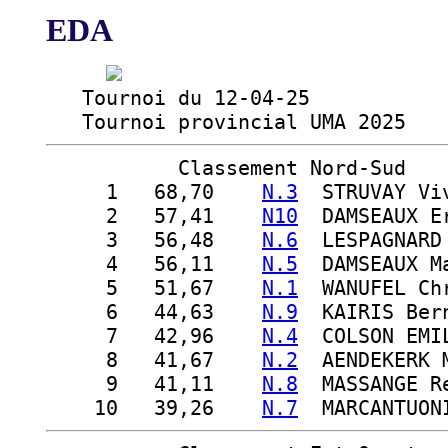
EDA
   Tournoi du 12-04-25

   Tournoi provincial UMA 2025 
Classement Nord-Sud
  1
   68,70    
N.3
  STRUVAY Vi
  2
   57,41    
N10
  DAMSEAUX E
  3
   56,48    
N.6
  LESPAGNARD
  4
   56,11    
N.5
  DAMSEAUX M
  5
   51,67    
N.1
  WANUFEL Ch
  6
   44,63    
N.9
  KAIRIS Ber
  7
   42,96    
N.4
  COLSON EMI
  8
   41,67    
N.2
  AENDEKERK 
  9
   41,11    
N.8
  MASSANGE R
 10
   39,26    
N.7
  MARCANTUON