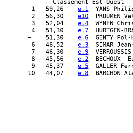
Classement Est-Ouest
  1
   59,26    
e.1
  YANS Phili
  2
   56,30    
e10
  PROUMEN Va
  3
   52,04    
e.4
  WYNEN Chri
  4
   51,30    
e.7
  HURTGEN-BR
 ~ 
   51,30    
e.6
  GENTY Pol-
  6
   48,52    
e.3
  SIMAR Jean
  7
   46,30    
e.9
  VERROUSSIS
  8
   45,56    
e.2
  BECHOUX  E
  9
   45,37    
e.5
  GALLER Fer
 10
   44,07    
e.8
  BARCHON Al