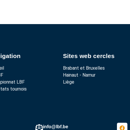
igation
Sites web cercles
il
Brabant et Bruxelles
BF
Hainaut - Namur
pionnat LBF
Liège
tats tournois
info@lbf.be