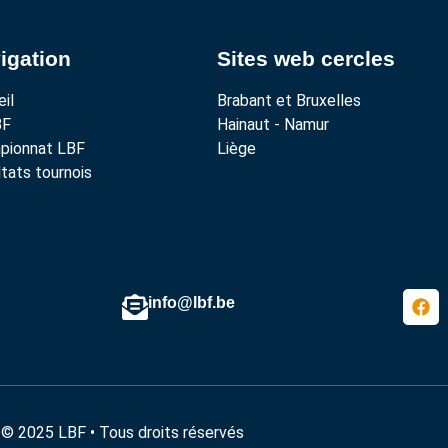
igation
Sites web cercles
il
Brabant et Bruxelles
BF
Hainaut - Namur
pionnat LBF
Liège
tats tournois
info@lbf.be
© 2025 LBF • Tous droits réservés