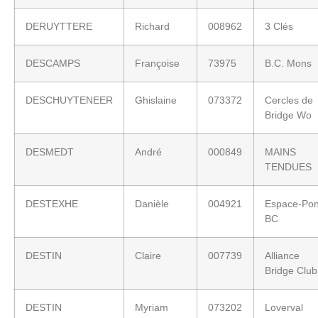
DERUYTTERE
Richard
008962
3 Clés
DESCAMPS
Françoise
73975
B.C. Mons
DESCHUYTENEER
Ghislaine
073372
Cercles de
Bridge Wo
DESMEDT
André
000849
MAINS
TENDUES
DESTEXHE
Danièle
004921
Espace-Pon
BC
DESTIN
Claire
007739
Alliance
Bridge Club
DESTIN
Myriam
073202
Loverval