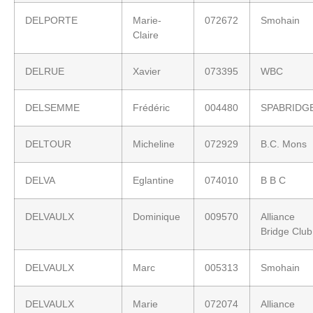
DELPORTE
Marie-
072672
Smohain
Claire
DELRUE
Xavier
073395
WBC
DELSEMME
Frédéric
004480
SPABRIDG
DELTOUR
Micheline
072929
B.C. Mons
DELVA
Eglantine
074010
B B C
DELVAULX
Dominique
009570
Alliance
Bridge Club
DELVAULX
Marc
005313
Smohain
DELVAULX
Marie
072074
Alliance