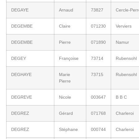
DEGAYE
Arnaud
73827
Cercle-Per
DEGEMBE
Claire
071230
Verviers
DEGEMBE
Pierre
071890
Namur
DEGEY
Françoise
73714
Rubensohl
DEGHAYE
Marie
73715
Rubensohl
Pierre
DEGREVE
Nicole
003647
B B C
DEGREZ
Gérard
071768
Charleroi
DEGREZ
Stéphane
000744
Charleroi