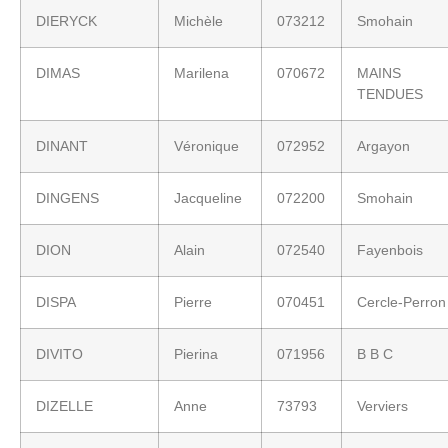
DIERYCK
Michèle
073212
Smohain
DIMAS
Marilena
070672
MAINS
TENDUES
DINANT
Véronique
072952
Argayon
DINGENS
Jacqueline
072200
Smohain
DION
Alain
072540
Fayenbois
DISPA
Pierre
070451
Cercle-Perron
DIVITO
Pierina
071956
B B C
DIZELLE
Anne
73793
Verviers