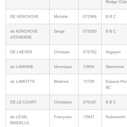
Bridge Club
DE KERCHOVE
Michèle
072966
B B C
de KERCHOVE
Serge
073283
B B C
d’EXAERDE
DE LAEVER
Christian
070762
Argayon
de LAMINNE
Veronique
73994
Waremme
de LAMOTTE
Béatrice
73709
Espace-Pon
BC
DE LE COURT
Christiane
070187
B B C
de LEVAL
Françoise
73947
Rubensohl
BINDELLE