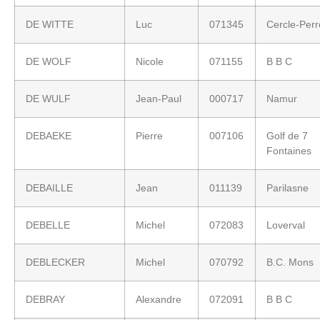
DE WITTE
Luc
071345
Cercle-Per
DE WOLF
Nicole
071155
B B C
DE WULF
Jean-Paul
000717
Namur
DEBAEKE
Pierre
007106
Golf de 7
Fontaines
DEBAILLE
Jean
011139
Parilasne
DEBELLE
Michel
072083
Loverval
DEBLECKER
Michel
070792
B.C. Mons
DEBRAY
Alexandre
072091
B B C