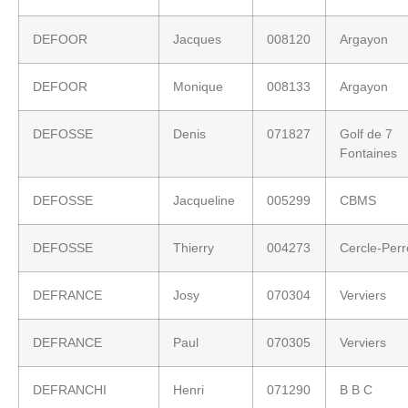
DEFOOR
Jacques
008120
Argayon
DEFOOR
Monique
008133
Argayon
DEFOSSE
Denis
071827
Golf de 7
Fontaines
DEFOSSE
Jacqueline
005299
CBMS
DEFOSSE
Thierry
004273
Cercle-Per
DEFRANCE
Josy
070304
Verviers
DEFRANCE
Paul
070305
Verviers
DEFRANCHI
Henri
071290
B B C