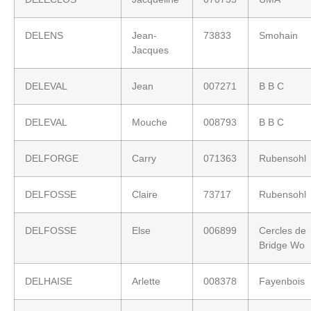
DELENS
Jean-
73833
Smohain
Jacques
DELEVAL
Jean
007271
B B C
DELEVAL
Mouche
008793
B B C
DELFORGE
Carry
071363
Rubensohl
DELFOSSE
Claire
73717
Rubensohl
DELFOSSE
Else
006899
Cercles de
Bridge Wo
DELHAISE
Arlette
008378
Fayenbois