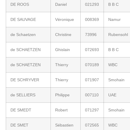
DE ROOS
Daniel
021293
B B C
DE SAUVAGE
Véronique
008369
Namur
de Schaetzen
Christine
73996
Rubensohl
de SCHAETZEN
Ghislain
072693
B B C
de SCHAETZEN
Thierry
070189
WBC
DE SCHRYVER
Thierry
071907
Smohain
de SELLIERS
Philippe
007110
UAE
DE SMEDT
Robert
071297
Smohain
DE SMET
Sébastien
072565
WBC