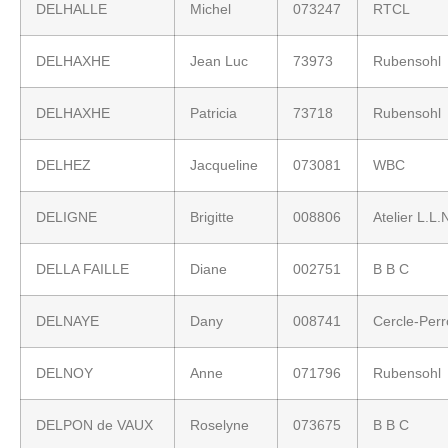
DELHALLE
Michel
073247
RTCL
DELHAXHE
Jean Luc
73973
Rubensohl
DELHAXHE
Patricia
73718
Rubensohl
DELHEZ
Jacqueline
073081
WBC
DELIGNE
Brigitte
008806
Atelier L.L.
DELLA FAILLE
Diane
002751
B B C
DELNAYE
Dany
008741
Cercle-Per
DELNOY
Anne
071796
Rubensohl
DELPON de VAUX
Roselyne
073675
B B C