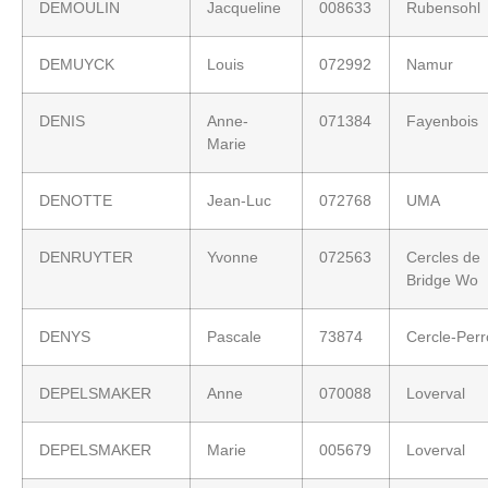
DEMOULIN
Jacqueline
008633
Rubensohl
DEMUYCK
Louis
072992
Namur
DENIS
Anne-
071384
Fayenbois
Marie
DENOTTE
Jean-Luc
072768
UMA
DENRUYTER
Yvonne
072563
Cercles de
Bridge Wo
DENYS
Pascale
73874
Cercle-Per
DEPELSMAKER
Anne
070088
Loverval
DEPELSMAKER
Marie
005679
Loverval