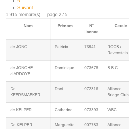
5
Suivant
1 915 membre(s) — page 2 / 5
Nom
Prénom
N°
Cercle
licence
de JONG
Patricia
73941
RGCB /
Ravenstein
de JONGHE
Dominique
073678
B B C
d'ARDOYE
De
Dani
072316
Alliance
KEERSMAEKER
Bridge Club
de KELPER
Catherine
073393
WBC
De KELPER
Marguerite
007783
Alliance