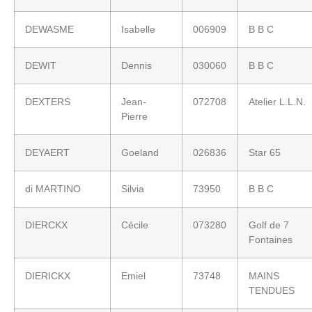
DEWASME
Isabelle
006909
B B C
DEWIT
Dennis
030060
B B C
DEXTERS
Jean-
072708
Atelier L.L.N.
Pierre
DEYAERT
Goeland
026836
Star 65
di MARTINO
Silvia
73950
B B C
DIERCKX
Cécile
073280
Golf de 7
Fontaines
DIERICKX
Emiel
73748
MAINS
TENDUES