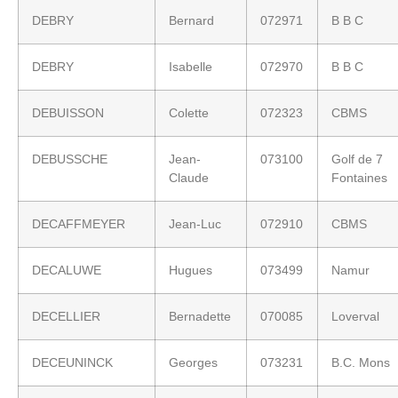
DEBRY
Bernard
072971
B B C
DEBRY
Isabelle
072970
B B C
DEBUISSON
Colette
072323
CBMS
DEBUSSCHE
Jean-
073100
Golf de 7
Claude
Fontaines
DECAFFMEYER
Jean-Luc
072910
CBMS
DECALUWE
Hugues
073499
Namur
DECELLIER
Bernadette
070085
Loverval
DECEUNINCK
Georges
073231
B.C. Mons