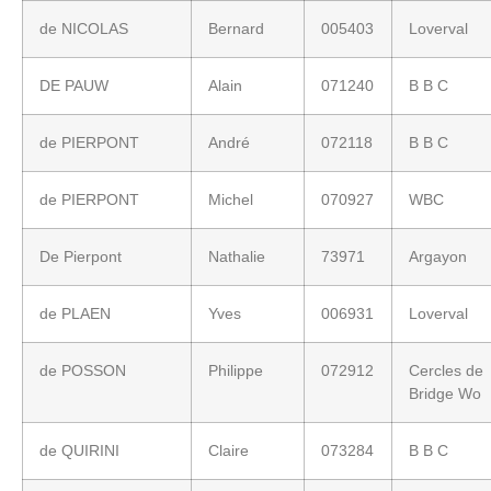
de NICOLAS
Bernard
005403
Loverval
DE PAUW
Alain
071240
B B C
de PIERPONT
André
072118
B B C
de PIERPONT
Michel
070927
WBC
De Pierpont
Nathalie
73971
Argayon
de PLAEN
Yves
006931
Loverval
de POSSON
Philippe
072912
Cercles de
Bridge Wo
de QUIRINI
Claire
073284
B B C