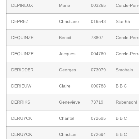
DEPIREUX
Marie
003265
Cercle-Per
DEPREZ
Christiane
016543
Star 65
DEQUINZE
Benoit
73807
Cercle-Per
DEQUINZE
Jacques
004760
Cercle-Per
DERIDDER
Georges
073079
Smohain
DERIEUW
Claire
006788
B B C
DERRIKS
Geneviève
73719
Rubensohl
DERUYCK
Chantal
072695
B B C
DERUYCK
Christian
072694
B B C