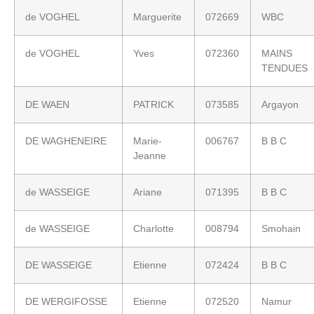
de VOGHEL
Marguerite
072669
WBC
de VOGHEL
Yves
072360
MAINS
TENDUES
DE WAEN
PATRICK
073585
Argayon
DE WAGHENEIRE
Marie-
006767
B B C
Jeanne
de WASSEIGE
Ariane
071395
B B C
de WASSEIGE
Charlotte
008794
Smohain
DE WASSEIGE
Etienne
072424
B B C
DE WERGIFOSSE
Etienne
072520
Namur