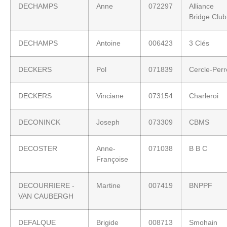
DECHAMPS
Anne
072297
Alliance
Bridge Club
DECHAMPS
Antoine
006423
3 Clés
DECKERS
Pol
071839
Cercle-Per
DECKERS
Vinciane
073154
Charleroi
DECONINCK
Joseph
073309
CBMS
DECOSTER
Anne-
071038
B B C
Françoise
DECOURRIERE -
Martine
007419
BNPPF
VAN CAUBERGH
DEFALQUE
Brigide
008713
Smohain