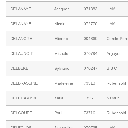
DELANAYE
Jacques
071383
UMA
DELANAYE
Nicole
072770
UMA
DELANGRE
Etienne
004660
Cercle-Per
DELAUNOIT
Michèle
070794
Argayon
DELBEKE
Sylviane
070247
B B C
DELBRASSINE
Madeleine
73913
Rubensohl
DELCHAMBRE
Katia
73961
Namur
DELCOURT
Paul
73716
Rubensohl
DELECLOS
Jacqueline
070735
UMA