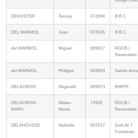
DEKOSTER
Teresa
072094
B B C
DEL MARMOL
Juan
072545
B B C
del MARMOL
Miguel
009017
RGCB /
Ravenstein
del MARMOL
Philippe
003893
Sainte-Ann
DELACROIX
Réginald
009973
BNPPF
DELACROIX-
Mieke-
73935
RGCB /
MARX
Maria
Ravenstein
DELAHOUSSE
Nathalie
007537
Golf de 7
Fontaines