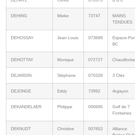
DEHING
Mieke
73747
MAINS
TENDUES
DEHOSSAY
Jean-Louis
073689
Espace-Pon
BC
DEHOTTAY
Monique
072727
Chaudfonta
DEJARDIN
Stéphane
070328
3 Clés
DEJONGE
Eddy
73992
Argayon
DEKANDELAER
Philippe
000685
Golf de 7
Fontaines
DEKNUDT
Christine
007652
Alliance
Bridge Club