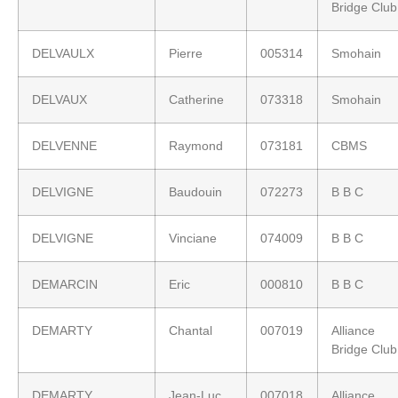
Bridge Club
DELVAULX
Pierre
005314
Smohain
DELVAUX
Catherine
073318
Smohain
DELVENNE
Raymond
073181
CBMS
DELVIGNE
Baudouin
072273
B B C
DELVIGNE
Vinciane
074009
B B C
DEMARCIN
Eric
000810
B B C
DEMARTY
Chantal
007019
Alliance
Bridge Club
DEMARTY
Jean-Luc
007018
Alliance