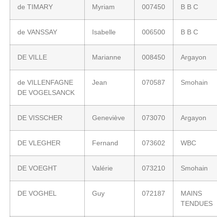
de TIMARY
Myriam
007450
B B C
de VANSSAY
Isabelle
006500
B B C
DE VILLE
Marianne
008450
Argayon
de VILLENFAGNE
Jean
070587
Smohain
DE VOGELSANCK
DE VISSCHER
Geneviève
073070
Argayon
DE VLEGHER
Fernand
073602
WBC
DE VOEGHT
Valérie
073210
Smohain
DE VOGHEL
Guy
072187
MAINS
TENDUES