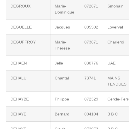
DEGROUX
Marie-
072671
Smohain
Dominique
DEGUELLE
Jacques
005502
Loverval
DEGUFFROY
Marie-
073671
Charleroi
Thérèse
DEHAEN
Jelle
030776
UAE
DEHALU
Chantal
73741
MAINS
TENDUES
DEHAYBE
Philippe
072329
Cercle-Per
DEHAYE
Bernard
004104
B B C
DEHAYE
Clovis
072073
B B C