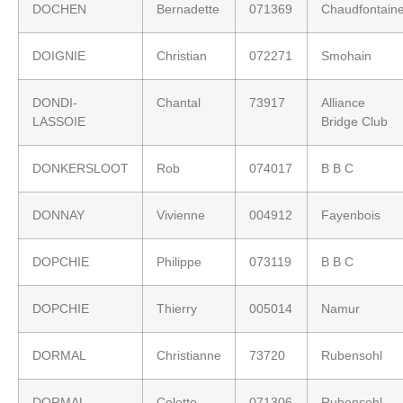
DOCHEN
Bernadette
071369
Chaudfontain
DOIGNIE
Christian
072271
Smohain
DONDI-
Chantal
73917
Alliance
LASSOIE
Bridge Club
DONKERSLOOT
Rob
074017
B B C
DONNAY
Vivienne
004912
Fayenbois
DOPCHIE
Philippe
073119
B B C
DOPCHIE
Thierry
005014
Namur
DORMAL
Christianne
73720
Rubensohl
DORMAL
Colette
071306
Rubensohl