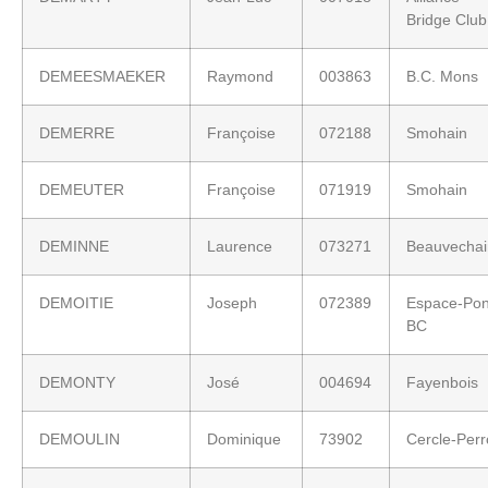
Bridge Club
DEMEESMAEKER
Raymond
003863
B.C. Mons
DEMERRE
Françoise
072188
Smohain
DEMEUTER
Françoise
071919
Smohain
DEMINNE
Laurence
073271
Beauvechai
DEMOITIE
Joseph
072389
Espace-Pon
BC
DEMONTY
José
004694
Fayenbois
DEMOULIN
Dominique
73902
Cercle-Per