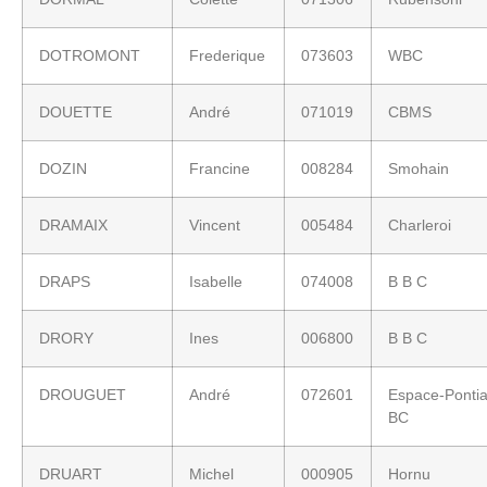
DOTROMONT
Frederique
073603
WBC
DOUETTE
André
071019
CBMS
DOZIN
Francine
008284
Smohain
DRAMAIX
Vincent
005484
Charleroi
DRAPS
Isabelle
074008
B B C
DRORY
Ines
006800
B B C
DROUGUET
André
072601
Espace-Ponti
BC
DRUART
Michel
000905
Hornu