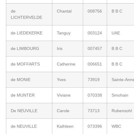
de
Chantal
008756
B B C
LICHTERVELDE
de LIEDEKERKE
Tanguy
003124
UAE
de LIMBOURG
Iris
007457
B B C
de MOFFARTS
Catherine
006651
B B C
de MONIE
Yves
73919
Sainte-Ann
de MUNTER
Viviane
070338
Smohain
De NEUVILLE
Carole
73713
Rubensohl
de NEUVILLE
Kathleen
073396
WBC