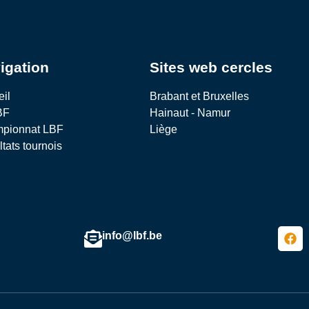
igation
Sites web cercles
eil
Brabant et Bruxelles
BF
Hainaut - Namur
pionnat LBF
Liège
tats tournois
info@lbf.be