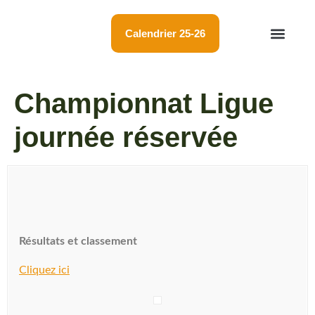
Calendrier 25-26
Championnat LBF
Résultats tournois
Membres et cercles
Championnat Ligue
journée réservée
Résultats et classement
Cliquez ici