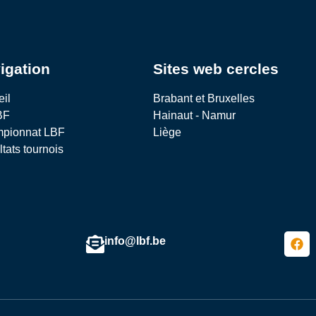
igation
Sites web cercles
eil
Brabant et Bruxelles
BF
Hainaut - Namur
pionnat LBF
Liège
tats tournois
info@lbf.be