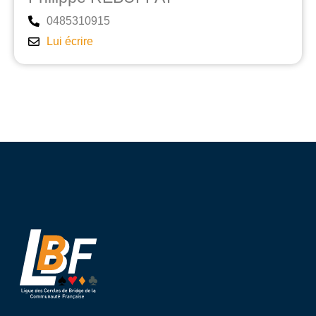
0485310915
Lui écrire