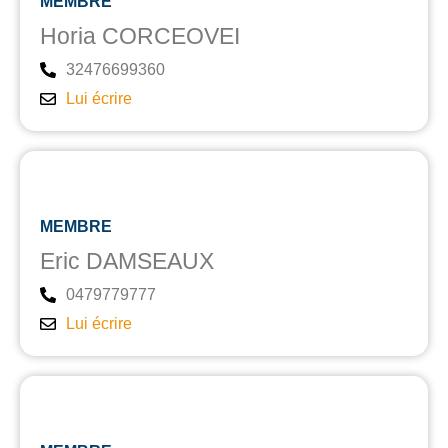
MEMBRE
Horia CORCEOVEI
32476699360
Lui écrire
MEMBRE
Eric DAMSEAUX
0479779777
Lui écrire