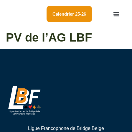
Calendrier 25-26
Championnat LBF
Résultats tournois
Membres et cercles
PV de l’AG LBF
Ligue Francophone de Bridge Belge