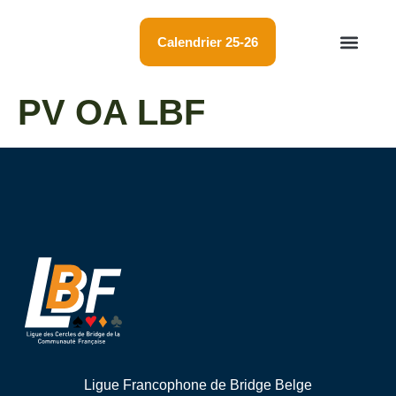
Calendrier 25-26
Championnat LBF
Résultats tournois
Membres et cercles
PV OA LBF
Ligue Francophone de Bridge Belge