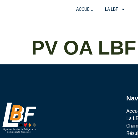
ACCUEIL
LA LBF
PV OA LBF
Nav
Accue
La L
Cham
Résul