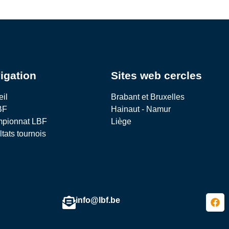
igation
Sites web cercles
eil
Brabant et Bruxelles
BF
Hainaut - Namur
pionnat LBF
Liège
tats tournois
info@lbf.be