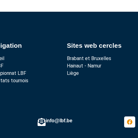
igation
Sites web cercles
il
Brabant et Bruxelles
BF
Hainaut - Namur
pionnat LBF
Liège
tats tournois
info@lbf.be