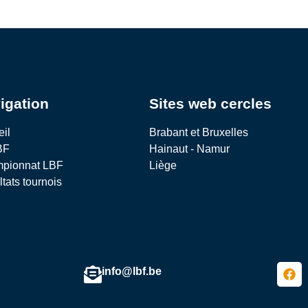
igation
Sites web cercles
eil
Brabant et Bruxelles
BF
Hainaut - Namur
pionnat LBF
Liège
tats tournois
info@lbf.be