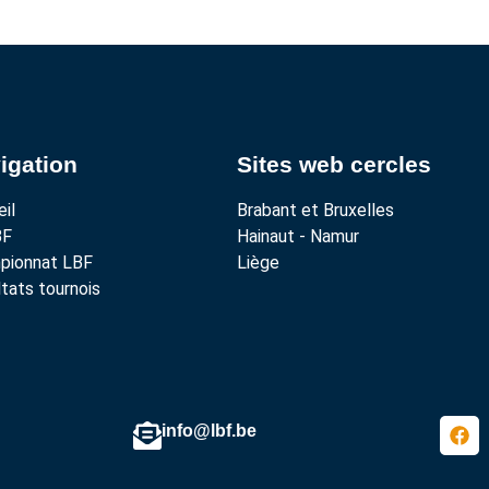
igation
Sites web cercles
il
Brabant et Bruxelles
BF
Hainaut - Namur
pionnat LBF
Liège
tats tournois
info@lbf.be