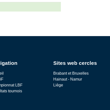
igation
Sites web cercles
eil
Brabant et Bruxelles
BF
Hainaut - Namur
pionnat LBF
Liège
tats tournois