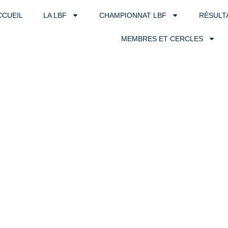
CCUEIL
LA LBF
CHAMPIONNAT LBF
RÉSULT
MEMBRES ET CERCLES
tion des seri